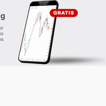
ng
or
do
os