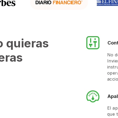
o quieras
Cont
eras
No de
Invie
inst
oper
accio
Apa
El a
que 