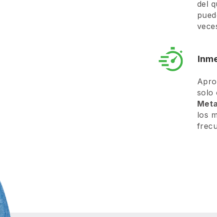
del q
puede
vece
Inme
Apro
solo 
Meta
los 
frecu