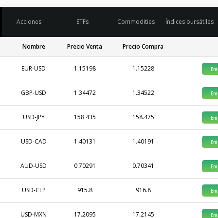
Acciones
ETFs
Commodities
Índices bursátiles
Nombre
Precio Venta
Precio Compra
EUR-USD
1.15198
1.15228
Em
GBP-USD
1.34472
1.34522
Em
USD-JPY
158.435
158.475
Em
USD-CAD
1.40131
1.40191
Em
AUD-USD
0.70291
0.70341
Em
USD-CLP
915.8
916.8
Em
USD-MXN
17.2095
17.2145
Em