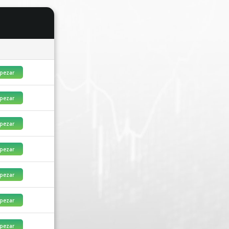
pezar
pezar
pezar
pezar
pezar
pezar
pezar