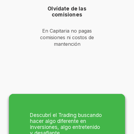
Olvídate de las
comisiones
En Capitaria no pagas
comisiones ni costos de
mantención
En Capitaria entregan
Muy buen funcionamiento de
Descubrí el Trading buscando
información constante, se
la plataforma, muy rápidos los
hacer algo diferente en
nota que las personas que
depósitos y retiros de dinero y
inversiones, algo entretenido
trabajan quieren que te vaya
muy buena la aplicación del
y desafiante.