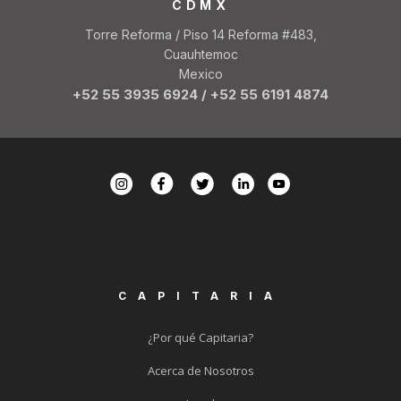
CDMX
Torre Reforma / Piso 14 Reforma #483,
Cuauhtemoc
Mexico
+52 55 3935 6924
/
+52 55 6191 4874
CAPITARIA
¿Por qué Capitaria?
Acerca de Nosotros