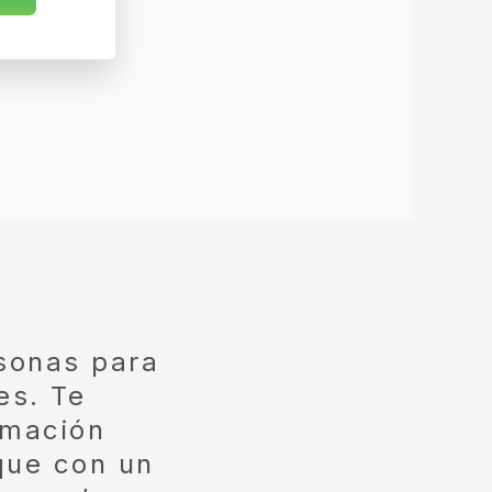
sonas para
es. Te
rmación
 que con un