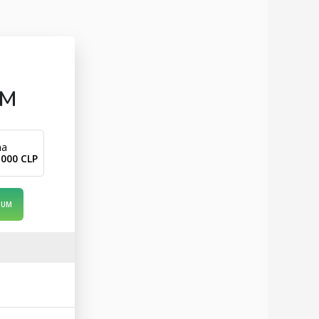
UM
ma
.000 CLP
IUM