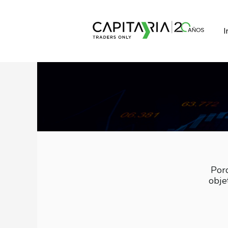
I
Porq
obje