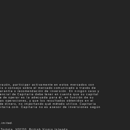
 razón, participar activamente en estos mercados con
sis o consejo sobre el mercado comunicado a través de
garantía o recomendación de inversión. En ningún caso y
encial de Capitaria debe tener en cuenta que su capital
a de operar es la adecuada para él, en función de su
as operaciones, y que los resultados obtenidos en el
de dinero, no importando qué método utilice. Capitaria
pitaria.com. Capitaria no es asesor de inversiones según
Limited.
ortola, VG1110, British Virgin Islands.