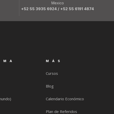
Mexico
+52 55 3935 6924
/
+52 55 6191 4874
RMA
MÁS
Cursos
Blog
mundo)
Calendario Económico
Plan de Referidos