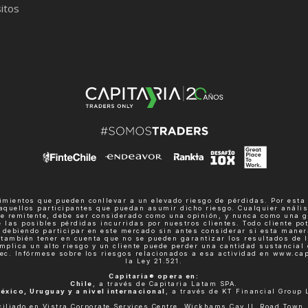
itos
mientos que pueden conllevar a un elevado riesgo de pérdidas. Por esta
aquellos participantes que puedan asumir dicho riesgo. Cualquier análi
te remitente, debe ser considerado como una opinión, y nunca como una 
 las posibles pérdidas incurridas por nuestros clientes. Todo cliente pot
debiendo participar en este mercado sin antes considerar si esta maner
n también tener en cuenta que no se pueden garantizar los resultados de l
mplica un alto riesgo y un cliente puede perder una cantidad sustancial 
ntec. Infórmese sobre los riesgos relacionados a esa actividad en www.ca
la Ley 21.521.
Capitaria® opera en:
Chile
, a través de Capitaria Latam SPA.
éxico, Uruguay y a nivel internacional
, a través de KT Financial Group 
iliado en Vistra Corporate Services Centre, Wickhams Cay II, Road Town, T