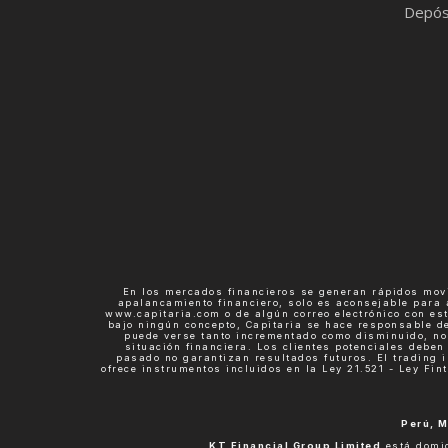
Depós
En los mercados financieros se generan rápidos movi
apalancamiento financiero, solo es aconsejable para 
www.capitaria.com o de algún correo electrónico con es
bajo ningún concepto, Capitaria se hace responsable de
puede verse tanto incrementado como disminuido, no 
situación financiera. Los clientes potenciales debe
pasado no garantizan resultados futuros. El trading i
ofrece instrumentos incluidos en la Ley 21.521 - Ley Fi
Perú, M
KT Financial Group Limited
está domic